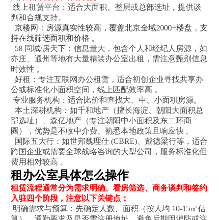
线上租赁平台：适合大面积、整层或总部选址，提供谈
判和合规支持。
京楼网：房源真实性较高，覆盖北京全域2000+楼盘，支
持在线筛选面积和价格 。
58 同城/房天下：信息量大，包含个人和经纪人房源，如
亦庄、通州等地有大量精装办公室出租，需注意甄别信息
时效性 。
好租：专注互联网办公租赁，适合初创企业寻找共享办
公或标准化小面积空间，线上匹配效率高 。
专业服务机构：适合比价和查找大、中、小面积房源。
本土深耕机构：如千和地产（擅长海淀、朝阳大面积总
部选址）、森亿地产（专注朝阳中小面积及东二环商
圈），优势是不收中介费、熟悉本地政策且响应快 。
国际五大行：如世邦魏理仕 (CBRE)、戴德梁行等，适合
跨国企业或需要全球战略咨询的大型公司，服务标准化但
费用相对较高 。
租办公室具体怎么操作
租赁流程通常分为需求明确、看房筛选、商务谈判和签约
入驻四个阶段，注意以下关键点：
明确需求与预算：先确定人数、面积（按人均 10-15㎡估
算）、通勤要求及是否需注册地址，避免后期因消防或注