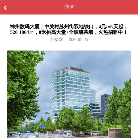
详情
神州数码大厦｜中关村苏州街双地铁口，4元/㎡/天起，
520-1864㎡，8米挑高大堂+全玻璃幕墙，火热招租中！
京楼网 2026-05-25