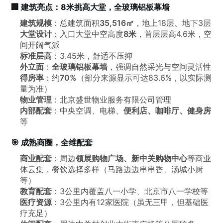
🏢 建筑亮点：8米挑高大堂，全玻璃铝板幕墙
建筑规模
：总建筑面积
35,516㎡
，地上18层、地下3层
大堂设计
：入口大堂中空高度
8米
，首层层高4.6米，空
间开阔气派
标准层高
：3.45米，舒适不压抑
外立面
：
全玻璃铝板幕墙
，强调自然采光与空间灵活性
得房率
：约
70%
（部分来源显示可达83.6%，以实际测
量为准）
物业管理
：北京盛世物业服务有限公司管理
内部配套
：中央空调、电梯、
便利店、咖啡厅、健身房
等
🎯 成熟商圈，全维配套
商业配套
：周边
领展购物广场、新中关购物中心
等商业
体云集，餐饮选择多样（马路边边串串香、汤城小厨
等）
教育配套
：3公里内覆盖八一小学、北京市八一学校等
医疗资源
：3公里内有12家医院（虽无三甲，但基础医
疗充足）