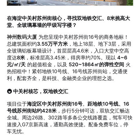
在海淀中关村苏州街核心，寻找双地铁交汇、8米挑高大
堂、全玻璃幕墙的甲级写字楼？
神州数码大厦
为您呈现中关村苏州街16号的商务地标！
总建筑面积约
3.55万平方米
，地上18层、地下3层，采用
全玻璃铝板幕墙设计，首层层高4.6米，入口大堂中空高
度达
8米
，标准层高3.45米，得房率约70%。现以
4~6
元/㎡/天
的超值租金，以及
520~1864㎡的弹性空间
火
热招租中！紧邻地铁10号线、16号线苏州街站，交通便
利，配套齐全，是科技、金融类企业的理想之选。
🚇 中关村核芯，双地铁交汇
项目位于
海淀区中关村苏州街16号
。
距地铁10号线、16
号线苏州街站约428米
，步行5分钟可达，双轨交汇畅达
全城。周边26路、302路等多条公交线路覆盖，驾车可快
速接入G7京新高速，通勤高效便捷。配备免费车位，停
车无忧。