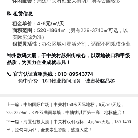
休闲配套
：周边中关村创业大街南广场等公园较多
📝 租赁信息
租金单价
：
4-6元/㎡/天
面积范围
：
520-1864㎡
（另有229-3740㎡可选，以
实际房源为准）
租赁灵活性
：办公区域可灵活分割，适配不同规模企业
神州数码大厦，于中关村苏州街核心，以双地铁口和甲级
品质，为实力企业成就非凡！
📞
官方认证直租热线：010-89543774
—— 免中介费 · 1对1物业顾问服务 · 诚邀莅临品鉴 ——
上一篇：
中钢国际广场｜中关村150米天际地标，6元/㎡/天起，
723-2279㎡，KPF双曲面幕墙，中轴线以西第一高，地标盛启！
下一篇：
海置创投大厦｜中关村双创地标，4元/㎡/天起，180-1400
㎡，拉勾网为邻，全要素生态圈，盛邀入驻！