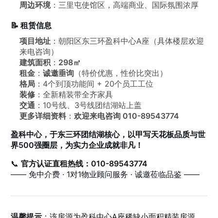
周边环境
：三里屯使馆区，高端商业、国际氛围浓厚
📝 租赁信息
项目地址
：朝阳区东三环盈科中心A座（具体楼层欢迎
来电咨询）
建筑面积
：
298㎡
租金
：
诚邀垂询
（特价优惠，性价比突出）
格局
：4个到顶功能间 + 20个员工工位
装修
：全新精装带全齐家具
交通
：10号线、3号线团结湖站上盖
更多详细资料
：
欢迎来电咨询 010-89543774
盈科中心，于东三环团结湖核心，以甲写天花板品质与世
界500强圈层，为实力企业成就非凡！
📞
官方认证直租热线：010-89543774
—— 免中介费 · 1对1物业顾问服务 · 诚邀莅临品鉴 ——
温馨提示
：该房源为盈科中心A座稀缺小面积精装房源，