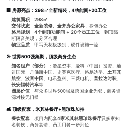
🏢 房源亮点：298㎡全新精装，4功能间+20工位
建筑面积
：
298㎡
交付状态
：
全新装修、全齐办公家具
，拎包办公
格局规划
：
4个到顶功能间
+
20个员工工位
，到顶隔
断隔音美观，分区合理
物业品质
：甲写天花板级别，硬件设施一流
🎯 世界500强集聚，顶级商务生态
知名租户（部分）
：源星资本、爱科（中国）投资、迪
进国际、丹佛斯中国、史赛克医疗、路易达孚、
土耳其
航空
、
波音中国
、电讯盈科、三菱电机、
普拉达时装
、
长安福特汽车
等
圈层价值
：与众多世界500强及跨国企业为邻，商务资
源对接无门槛
🛋️ 顶级配套，米其林餐厅+黑珍珠加持
餐饮配套
：项目内配套
4家米其林黑珍珠餐厅
及多家知
名餐饮，商务宴请、员工用餐一步到位