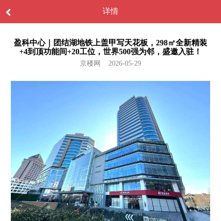
详情
盈科中心｜团结湖地铁上盖甲写天花板，298㎡全新精装
+4到顶功能间+20工位，世界500强为邻，盛邀入驻！
京楼网 2026-05-29