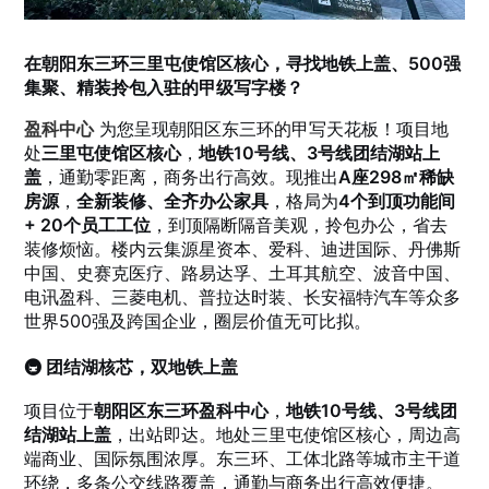
在朝阳东三环三里屯使馆区核心，寻找地铁上盖、500强
集聚、精装拎包入驻的甲级写字楼？
盈科中心
为您呈现朝阳区东三环的甲写天花板！项目地
处
三里屯使馆区核心
，
地铁10号线、3号线团结湖站上
盖
，通勤零距离，商务出行高效。现推出
A座298㎡稀缺
房源
，
全新装修、全齐办公家具
，格局为
4个到顶功能间
+ 20个员工工位
，到顶隔断隔音美观，拎包办公，省去
装修烦恼。楼内云集源星资本、爱科、迪进国际、丹佛斯
中国、史赛克医疗、路易达孚、土耳其航空、波音中国、
电讯盈科、三菱电机、普拉达时装、长安福特汽车等众多
世界500强及跨国企业，圈层价值无可比拟。
🚇 团结湖核芯，双地铁上盖
项目位于
朝阳区东三环盈科中心
，
地铁10号线、3号线团
结湖站上盖
，出站即达。地处三里屯使馆区核心，周边高
端商业、国际氛围浓厚。东三环、工体北路等城市主干道
环绕，多条公交线路覆盖，通勤与商务出行高效便捷。