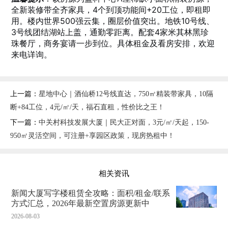
全新装修带全齐家具，4个到顶功能间+20工位，即租即
用。楼内世界500强云集，圈层价值突出。地铁10号线、
3号线团结湖站上盖，通勤零距离。配套4家米其林黑珍
珠餐厅，商务宴请一步到位。具体租金及看房安排，欢迎
来电详询。
上一篇：
星地中心｜酒仙桥12号线直达，750㎡精装带家具，10隔
断+84工位，4元/㎡/天，福石直租，性价比之王！
下一篇：
中关村科技发展大厦｜民大正对面，3元/㎡/天起，150-
950㎡灵活空间，可注册+享园区政策，现房热租中！
相关资讯
新闻大厦写字楼租赁全攻略：面积/租金/联系
方式汇总，2026年最新空置房源更新中
2026-08-03