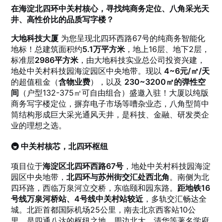
在海淀北四环中关村核心，寻找纯商务定位、八角采光天
井、高性价比的品质写字楼？
大地科技大厦
为您呈现北四环西路67号的纯商务智能化
地标！总建筑面积约
5.1万平方米
，地上16层、地下2层，
标准层
2986平方米
，由大地科技实业总公司投资兴建，
地处中关村科技园海淀园区中央地带。现以
4~6元/㎡/天
的超值租金（
含物业费
），以及
230~3200㎡的弹性空
间
（户型132-375㎡可自由组合）盛邀入驻！大厦以纯版
商务写字楼定位，摒弃电子市场等嘈杂业态，八角型筒中
筒结构形成巨大采光通风天井，是科技、金融、研发类企
业的理想之选。
🚇 中关村核芯，北四环枢纽
项目位于
海淀区北四环西路67号
，地处中关村科技园海淀
园区中央地带，
北四环与苏州街交汇处西北角
。南侧为北
四环路，西临万泉河立交桥，东临颐和园东路。
距地铁16
号线万泉河桥站、4号线中关村站较近
，多轨交汇畅达全
城。北距首都国际机场25公里，南去北京西客站10公
里，是四通八达的枢纽之地。周边北大、清华等著名学府