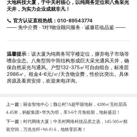
大地科技大厦，于中关村核心，以纯商务定位和八角采光
天井，为实力企业成就非凡！
📞
官方认证直租热线：010-89543774
—— 免中介费 · 1对1物业顾问服务 · 诚邀莅临品鉴 ——
温馨提示
：该大厦为纯商务写字楼定位，摒弃电子市场等
嘈杂业态。八角型筒中筒结构形成巨大采光通风天井，确
保自然采光与通风。户型132-375㎡可自由组合，标准层
2986㎡。租金4-6元/㎡/天含物业费，性价比突出。具体
房源及看房安排，欢迎来电详询。
上一篇：
丽金智地中心｜魏公村7A超甲级地标，4200㎡无柱层高
4.45米，蚂蚁集团+华为为邻，享3-6个月免租期，地标盛启！
下一篇：
时代网络大厦｜中关村网络科技品质之选，145-505㎡精
装空间，万兆光纤+Wi-Fi 6，地铁零距离！