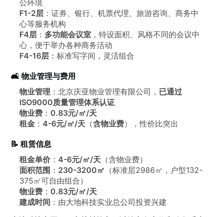
公环境
F1-2层
：证券、银行、机票代理、旅游咨询、商务中
心等服务机构
F4层
：
多功能会议室
，特设面积、风格不同的会议中
心，便于举办各种商务活动
F4-16层
：标准写字间，灵活组合
🛋️ 物业管理与费用
物业管理
：北京庆亚物业管理有限公司，
已通过
ISO9000质量管理体系认证
物业费
：
0.83元/㎡/天
租金
：
4-6元/㎡/天
（
含物业费
），性价比突出
📝 租赁信息
租金单价
：
4-6元/㎡/天
（含物业费）
面积范围
：
230-3200㎡
（标准层2986㎡，户型132-
375㎡可自由组合）
物业费
：
0.83元/㎡/天
建成时间
：由大地科技实业总公司投资兴建