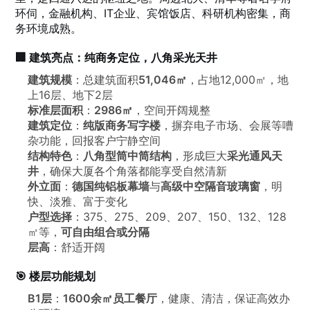
环伺，金融机构、IT企业、宾馆饭店、科研机构密集，商
务环境成熟。
🏢 建筑亮点：纯商务定位，八角采光天井
建筑规模
：总建筑面积
51,046㎡
，占地12,000㎡，地
上16层、地下2层
标准层面积
：
2986㎡
，空间开阔规整
建筑定位
：
纯版商务写字楼
，摒弃电子市场、会展等嘈
杂功能，回报客户宁静空间
结构特色
：
八角型筒中筒结构
，形成巨大
采光通风天
井
，确保大厦各个角落都能享受自然清新
外立面
：
德国纯铝板幕墙
与
高级中空隔音玻璃窗
，明
快、淡雅、富于变化
户型选择
：375、275、209、207、150、132、128
㎡等，
可自由组合或分隔
层高
：舒适开阔
🎯 楼层功能规划
B1层
：
1600余㎡员工餐厅
，健康、清洁，保证高效办