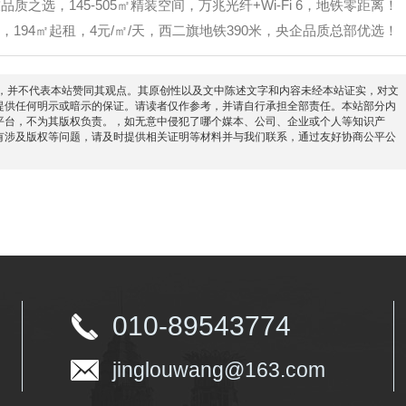
之选，145-505㎡精装空间，万兆光纤+Wi-Fi 6，地铁零距离！
194㎡起租，4元/㎡/天，西二旗地铁390米，央企品质总部优选！
信息之目的，并不代表本站赞同其观点。其原创性以及文中陈述文字和内容未经本站证实，对文
提供任何明示或暗示的保证。请读者仅作参考，并请自行承担全部责任。本站部分内
平台，不为其版权负责。，如无意中侵犯了哪个媒本、公司、企业或个人等知识产
有涉及版权等问题，请及时提供相关证明等材料并与我们联系，通过友好协商公平公
010-89543774
jinglouwang@163.com