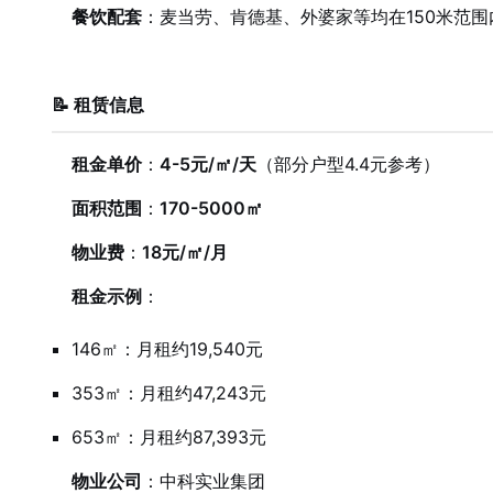
餐饮配套
：麦当劳、肯德基、外婆家等均在150米范围
📝 租赁信息
租金单价
：
4-5元/㎡/天
（部分户型4.4元参考）
面积范围
：
170-5000㎡
物业费
：
18元/㎡/月
租金示例
：
146㎡：月租约19,540元
353㎡：月租约47,243元
653㎡：月租约87,393元
物业公司
：中科实业集团