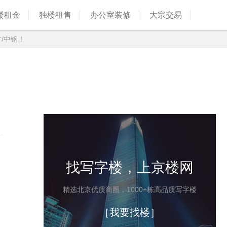
楼租金
独楼租售
办公室装修
大宗交易
方/中钢！
找写字楼，上京楼网
精选北京优质商圈，1000+栋高品质写字楼
［我要找楼］