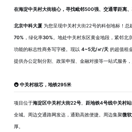
在海淀中关村大街核心，寻找毗邻500强、交通零距离
北京中科大厦
为您呈现中关村大街22号的科创地标！总
70%
，绿化率
30%
。地处中关村东区黄金地段，紧邻北
功能的标志性商务写字楼。现以
4~5元/㎡/天
的超值租
提供办公定制分割、政策申报、金融对接等一站式服务，
🚇 中关村核芯，地铁295米
项目位于
海淀区中关村大街22号
。
距地铁4号线中关村站
全城。周边交通路网发达，通勤高效便捷。周边集聚
微软
厚。