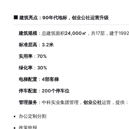
🏢 建筑亮点：90年代地标，创业公社运营升级
建筑规模
：总建筑面积
24,000㎡
，共17层，建于199
标准层高
：
3.2米
实用率
：
70%
绿化率
：
30%
电梯配置
：
4部客梯
停车配套
：
200个停车位
管理服务
：中科实业集团管理，
创业公社
运营，提供
办公定制分割
政策申报