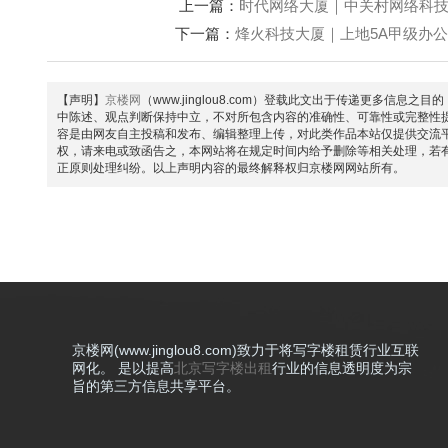
上一篇：
时代网络大厦｜中关村网络科技品质
下一篇：
烽火科技大厦｜上地5A甲级办公，
【声明】
京楼网
（www.jinglou8.com）登载此文出于传递更多
中陈述、观点判断保持中立，不对所包含内容的准确性、可靠性或完整性
容是由网友自主投稿和发布、编辑整理上传，对此类作品本站仅提供交流
权，请来电或致函告之，本网站将在规定时间内给予删除等相关处理，若
正原则处理纠纷。以上声明内容的最终解释权归京楼网网站所有。
京楼网(www.jinglou8.com)致力于将写字楼租赁行业互联
网化。 是以提高
北京写字楼出租
行业的信息透明度为宗
旨的第三方信息共享平台。