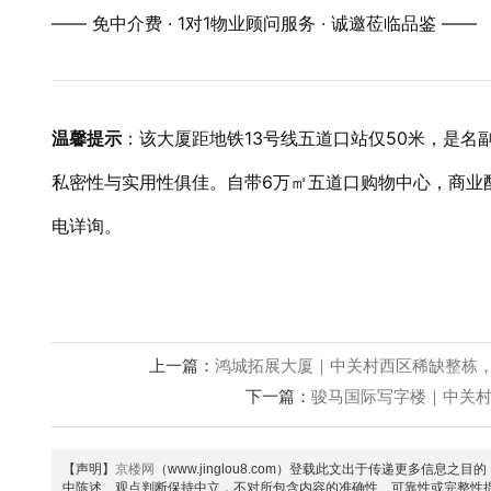
—— 免中介费 · 1对1物业顾问服务 · 诚邀莅临品鉴 ——
温馨提示
：该大厦距地铁13号线五道口站仅50米，是名
私密性与实用性俱佳。自带6万㎡五道口购物中心，商业配
电详询。
上一篇：
鸿城拓展大厦｜中关村西区稀缺整栋，1
下一篇：
骏马国际写字楼｜中关村地
【声明】
京楼网
（www.jinglou8.com）登载此文出于传递更多
中陈述、观点判断保持中立，不对所包含内容的准确性、可靠性或完整性