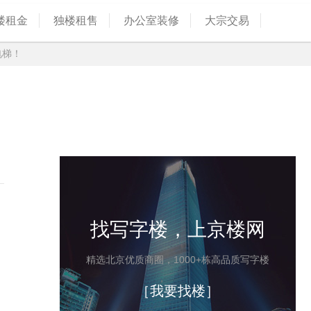
楼租金
独楼租售
办公室装修
大宗交易
电梯！
找写字楼，上京楼网
精选北京优质商圈，1000+栋高品质写字楼
［我要找楼］