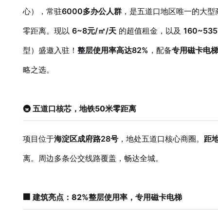
心），常驻
6000多办公人群
，是五道口地区唯一的大型
零距离。现以
6~8元/㎡/天
的超值租金，以及
160~5
型）盛邀入驻！
整层使用率高达82%
，配备
专用磁卡电
略之选。
🚇 五道口核芯，地铁50米零距离
项目位于
海淀区成府路28号
，地处五道口核心商圈。
距地
离。周边多条公交线路覆盖，畅达全城。
🏢 建筑亮点：82%整层使用率，专用磁卡电梯