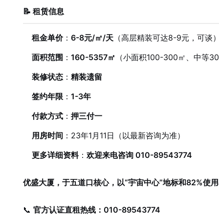
📝 租赁信息
租金单价
：
6-8元/㎡/天
（高层精装可达8-9元，可谈
面积范围
：
160-5357㎡
（小面积100-300㎡、中等3
装修状态
：
精装遗留
签约年限
：
1-3年
付款方式
：
押三付一
用房时间
：23年1月11日（以最新咨询为准）
更多详细资料
：
欢迎来电咨询 010-89543774
优盛大厦，于五道口核心，以“宇宙中心”地标和82%使
📞
官方认证直租热线：010-89543774