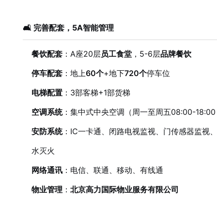
🛋️ 完善配套，5A智能管理
餐饮配套
：A座20层
员工食堂
，5-6层
品牌餐饮
停车配套
：地上
60个
+地下
720个
停车位
电梯配置
：3部客梯+1部货梯
空调系统
：集中式中央空调（周一至周五08:00-18:00，周
安防系统
：IC一卡通、闭路电视监视、门传感器监视
水灭火
网络通讯
：电信、联通、移动、有线通
物业管理
：
北京高力国际物业服务有限公司