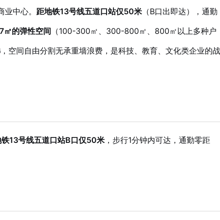
商业中心。
距地铁13号线五道口站仅50米
（B口出即达），通勤
357㎡的弹性空间
（100-300㎡、300-800㎡、800㎡以上多种户
梯
，空间自由分割无承重墙浪费，是科技、教育、文化类企业的
铁13号线五道口站B口仅50米
，步行1分钟内可达，通勤零距