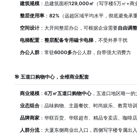
建筑规模
：总建筑面积
129,000㎡
（写字楼5万㎡+商
整层使用率
：
82%
（远超区域平均水平，彻底避免承
空间设计
：大开间整层办公，可根据企业需要
自由调
电梯配置
：
整层配备专用磁卡电梯
，不受外界干扰
办公人群
：常驻
6000多
办公人群，自带强大消费力
🎯 五道口购物中心，全维商业配套
商业规模
：
6万㎡五道口购物中心
，五道口地区唯一的
业态组合
：品味购物、主题餐饮、时尚娱乐、教育培
品牌商家
：华联百货、华联超市、精品专卖店、咖啡
人群分流
：大厦东侧商业出入口，西侧写字楼专属出