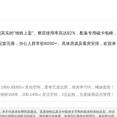
副其实的“地铁上盖”。整层使用率高达82%，配备专用磁卡电梯
套完善，办公人群常驻6000+。具体房源及看房安排，欢迎来
000-30000㎡灵动空间，爱奇艺原总部，得房率75%，稀缺面世！
铁164米，200-1450㎡灵活空间，5元起租，五星级酒店式管理！
信息之目的，并不代表本站赞同其观点。其原创性以及文中陈述文字和内容未经本站证实，对文
提供任何明示或暗示的保证。请读者仅作参考，并请自行承担全部责任。本站部分内