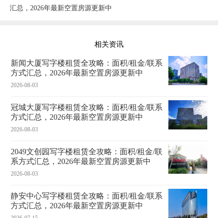
汇总，2026年最新空置房源更新中
相关资讯
新闻大厦写字楼租赁全攻略：面积/租金/联系
方式汇总，2026年最新空置房源更新中
2026-08-03
冠城大厦写字楼租赁全攻略：面积/租金/联系
方式汇总，2026年最新空置房源更新中
2026-08-03
2049文创园写字楼租赁全攻略：面积/租金/联
系方式汇总，2026年最新空置房源更新中
2026-08-03
静安中心写字楼租赁全攻略：面积/租金/联系
方式汇总，2026年最新空置房源更新中