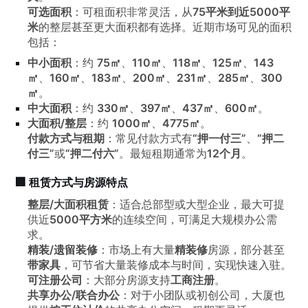
可选面积
：可租面积非常灵活，从
75平米到近5000平
米
的整层甚至更大面积都有选择。近期市场可见的面积
包括：
中小面积
：约
75㎡
、
110㎡
、
118㎡
、
125㎡
、
143
㎡
、
160㎡
、
183㎡
、
200㎡
、
231㎡
、
285㎡
、
300
㎡
。
中大面积
：约
330㎡
、
397㎡
、
437㎡
、
600㎡
。
大面积/整层
：约
1000㎡
、
4775㎡
。
付款方式与租期
：常见付款方式有
“押一付三”
、
“押二
付三”
或
“押二付六”
。最短租期通常为
12个月
。
🏢 租赁方式与房源特点
整层/大面积租赁
：适合总部型或大型企业，最大可提
供近
5000平方米
的连续空间，可满足大规模办公需
求
。
精装/遗留装修
：市场上有大量
精装修
房源，部分甚至
带家具
，可节省大量装修成本与时间，实现快速入驻。
可注册公司
：大部分房源支持
工商注册
。
共享办公/联合办公
：对于小团队或初创公司，大厦也