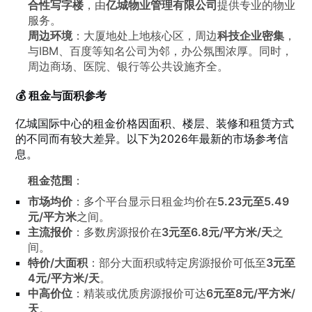
合性写字楼
，由
亿城物业管理有限公司
提供专业的物业
服务
。
周边环境
：大厦地处上地核心区，周边
科技企业密集
，
与IBM、百度等知名公司为邻
，办公氛围浓厚。同时，
周边商场、医院、银行等公共设施齐全
。
💰 租金与面积参考
亿城国际中心的租金价格因面积、楼层、装修和租赁方式
的不同而有较大差异。以下为2026年最新的市场参考信
息。
租金范围
：
市场均价
：多个平台显示日租金均价在
5.23元至5.49
元/平方米
之间
。
主流报价
：多数房源报价在
3元至6.8元/平方米/天
之
间
。
特价/大面积
：部分大面积或特定房源报价可低至
3元至
4元/平方米/天
。
中高价位
：精装或优质房源报价可达
6元至8元/平方米/
天
。