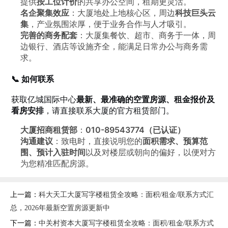
提供
按工位计价
的共享办公空间，租期更灵活
。
名企聚集效应
：大厦地处上地核心区，周边
科技巨头云
集
，产业氛围浓厚，便于业务合作与人才吸引
。
完善的商务配套
：大厦集餐饮、超市、商务于一体
，周
边银行、酒店等设施齐全，能满足日常办公与商务需
求
。
📞 如何联系
获取亿城国际中心
最新、最准确的空置房源、租金报价及
看房安排
，请直接联系大厦的官方租赁部门。
大厦招商租赁部
：
010-89543774（已认证）
沟通建议
：致电时，直接说明您的
面积需求、预算范
围、预计入驻时间
以及对楼层或朝向的偏好，以便对方
为您精准匹配房源。
上一篇：
科大天工大厦写字楼租赁全攻略：面积/租金/联系方式汇
总，2026年最新空置房源更新中
下一篇：
中关村资本大厦写字楼租赁全攻略：面积/租金/联系方式