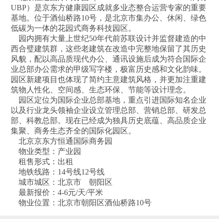
UBP）是京东方健康园区成就多业态整合运营专家的重要
基地。位于酒仙桥路10号，是北京市集办公、休闲、绿色
低碳为一体的花园式商务科技园区。
园内拥有大量上世纪50年代前苏联设计并监督建造的中
西合璧建筑群，这些老建筑在改造中完整地保留了其历史
风貌，配以高品质现代办公、通讯设施后成为符合国际企
业总部办公需求的甲级写字楼，极富历史感和文化韵味。
园区新建项目也体现了简约主意建筑风格，并更加注重建
筑物人性化、空间感、生态环保、节能等设计理念。
园区定位为国际企业总部基地，重点引进国际知名企业
以及行业龙头领袖企业设立管理总部、营销总部、研发总
部、科教总部。现在已经成为独具历史底蕴、高品质企业
集聚、商务生态齐全的国际化园区。
北京京东方恒通国际商务园
物业类型：产业园
租售形式：出租
地铁线路：14号线12号线
城市城区：北京市 朝阳区
最新报价：4-6元/天/平米
物业位置：北京市朝阳区酒仙桥路10号