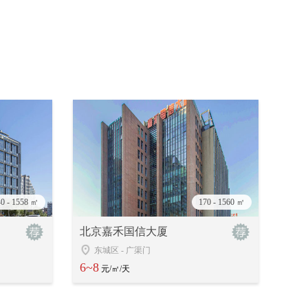
40 - 1558 ㎡
170 - 1560 ㎡
北京嘉禾国信大厦
东城区
-
广渠门
6~8
元/㎡/天