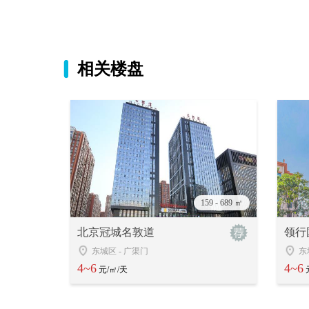
相关楼盘
159 - 689 ㎡
北京冠城名敦道
领行
东城区
-
广渠门
东
4~6
4~6
元/㎡/天