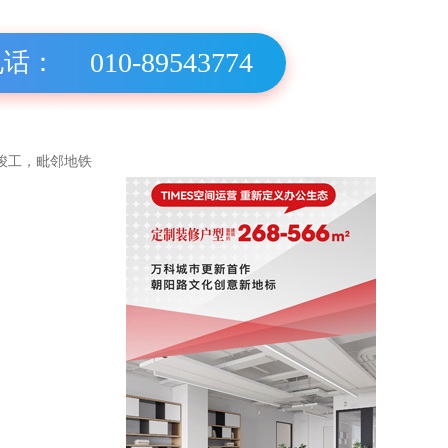
010-89543774
电话：
竣工，毗邻地铁