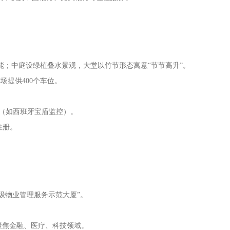
节能；中庭设绿植叠水景观，大堂以竹节形态寓意“节节高升”。
场提供400个车位。
统（如西班牙宝盾监控）。
业注册。
级物业管理服务示范大厦”。
聚焦金融、医疗、科技领域。