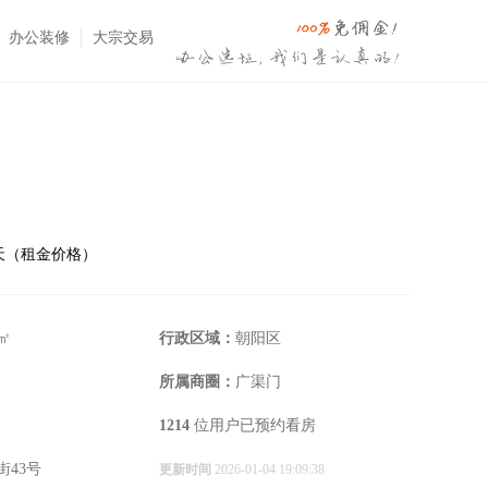
办公装修
大宗交易
⋅天（租金价格）
 ㎡
行政区域：
朝阳区
所属商圈：
广渠门
1214
位用户已预约看房
街43号
更新时间
2026-01-04 19:09:38