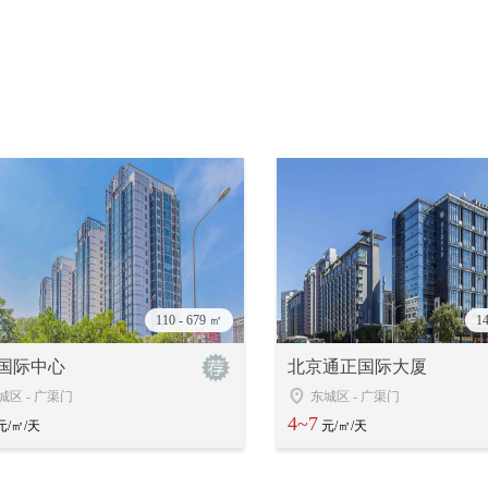
110 - 679 ㎡
1
国际中心
北京通正国际大厦
城区
-
广渠门
东城区
-
广渠门
4~7
元/㎡/天
元/㎡/天