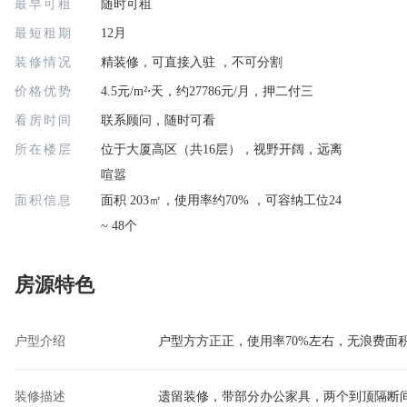
最早可租
随时可租
最短租期
12月
装修情况
精装修，可直接入驻 ，不可分割
价格优势
4.5元/m²⋅天，约27786元/月，押二付三
看房时间
联系顾问，随时可看
所在楼层
位于大厦高区（共16层），视野开阔，远离
喧嚣
面积信息
面积 203㎡，使用率约70% ，可容纳工位24
~ 48个
房源特色
户型介绍
户型方方正正，使用率70%左右，无浪费面
装修描述
遗留装修，带部分办公家具，两个到顶隔断间，