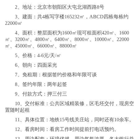
2、地址：北京市朝阳区大屯北湖西路8号
3、建面：共4栋写字楼165232㎡，ABCD四栋每栋约
22000㎡
4、面积：整层面积为1600㎡现可租面积420㎡、1600
㎡、3200㎡、
4800㎡、6400㎡、8000㎡、10000㎡、22000
㎡、45000㎡、66000㎡、88000㎡
5、价格：4-6元/天/㎡
6、朝向：四面采光
7、免租期：根据签约价格和年限可谈
8、签约年限：两年起签
9、付款方式：押三付三
10、交付标准：公共区域精装修，区毛坯交付，现房空
置随时起租
11、具体位置：地铁15号线关庄站，同时还有10余车。
12、看房时间：看房工作时间提前打电话预约。
13、周边配套：环境优越，周边气氛浓厚，各大银行总