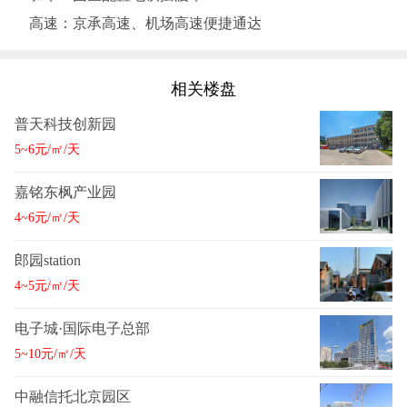
高速：京承高速、机场高速便捷通达
相关楼盘
普天科技创新园
5~6元/㎡/天
嘉铭东枫产业园
4~6元/㎡/天
郎园station
4~5元/㎡/天
电子城·国际电子总部
5~10元/㎡/天
中融信托北京园区