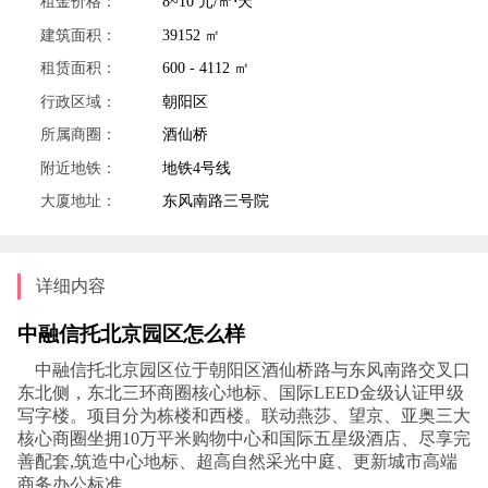
租金价格：
8~10 元/㎡⋅天
建筑面积：
39152 ㎡
租赁面积：
600 - 4112 ㎡
行政区域：
朝阳区
所属商圈：
酒仙桥
附近地铁：
地铁4号线
大厦地址：
东风南路三号院
详细内容
中融信托北京园区怎么样
中融信托北京园区位于朝阳区酒仙桥路与东风南路交叉口
东北侧，东北三环商圈核心地标、国际LEED金级认证甲级
写字楼。项目分为栋楼和西楼。联动燕莎、望京、亚奥三大
核心商圈坐拥10万平米购物中心和国际五星级酒店、尽享完
善配套,筑造中心地标、超高自然采光中庭、更新城市高端
商务办公标准。