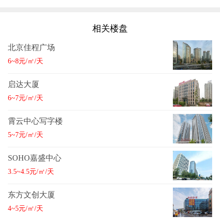
相关楼盘
北京佳程广场
6~8元/㎡/天
启达大厦
6~7元/㎡/天
霄云中心写字楼
5~7元/㎡/天
SOHO嘉盛中心
3.5~4.5元/㎡/天
东方文创大厦
4~5元/㎡/天