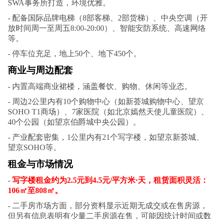
SWA事务所打造，环境优雅。
- 配备国际品牌电梯（8部客梯、2部货梯）、中央空调（开
放时间周一至周五8:00-20:00）、智能安防系统、高速网络
等。
- 停车位充足，地上50个、地下450个。
商业与周边配套
- 内置高端商业裙楼，涵盖餐饮、购物、休闲等业态。
- 周边2公里内有10个购物中心（如新荟城购物中心、望京
SOHO T1商场）、7家医院（如北京嫣然天使儿童医院）、
40个公园（如望京伯爵城中央公园）。
- 产业配套密集，1公里内有21个写字楼，如望京新荟城、
望京SOHO等。
租金与市场情况
-
写字楼租金约为2.5元到4.5元/平方米·天，租赁面积灵活：
106㎡至808㎡。
- 二手房市场方面，部分资料显示近期无成交或在售房源，
但另有信息表明有少量二手房源在售，可能因统计时间或数