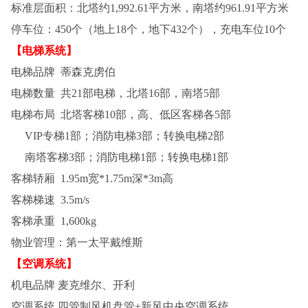
标准层面积：北塔约1,992.61平方米，南塔约961.91平方米
停车位：450个（地上18个，地下432个），充电车位10个
【电梯系统】
电梯品牌
蒂森克虏伯
电梯数量
共21部电梯，北塔16部，南塔5部
电梯布局
北塔客梯10部，高、低区客梯各5部
VIP专梯1部；消防电梯3部；转换电梯2部
南塔客梯3部；消防电梯1部；转换电梯1部
客梯轿厢
1.95m宽*1.75m深*3m高
客梯梯速
3.5m/s
客梯承重
1,600kg
物业管理：第一太平戴维斯
【空调系统】
机电品牌 麦克维尔、开利
空调系统 四管制风机盘管+新风中央空调系统