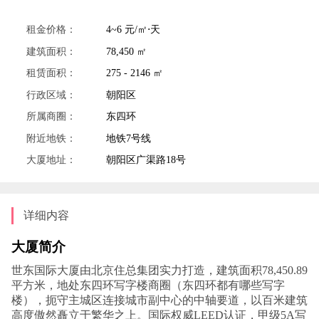
租金价格：
4~6 元/㎡⋅天
建筑面积：
78,450 ㎡
租赁面积：
275 - 2146 ㎡
行政区域：
朝阳区
所属商圈：
东四环
附近地铁：
地铁7号线
大厦地址：
朝阳区广渠路18号
详细内容
大厦简介
世东国际大厦由北京住总集团实力打造，建筑面积78,450.89
平方米，地处东四环写字楼商圈（
东四环都有哪些写字
楼
），扼守主城区连接城市副中心的中轴要道，以百米建筑
高度傲然矗立于繁华之上。国际权威LEED认证，甲级5A写