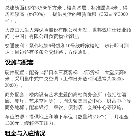
总建筑面积约28,566平方米，楼高29层，标准层高4米，得
房率较高（约70%），提供灵活的租赁面积（352㎡至3000
㎡）。‌
大厦由民生人寿保险股份有限公司开发，世邦魏理仕物业顾
问（中国）有限公司负责物业管理。‌
交通便利：紧邻地铁6号线和10号线呼家楼站，步行即可到
达；周边还有多条公交线路，方便通勤。‌
设施与配套‌
硬件配置‌：配备14部日本三菱客梯、2部货梯，大堂层高8
米，采用集中式中央空调（工作日开放时间通常为08:00-
20:00）。‌
商务配套‌：楼内设有艺术主题的高档商务会所（包括红酒
廊、餐厅、艺术空间等），周边聚集国贸中心、财富中心等
商务地标，配套银行、餐饮、便利店、会展中心等设施。‌
车位资源‌：提供地上和地下车位（数量约318个），月租金
1300元，缓解停车压力。‌
租金与入驻情况