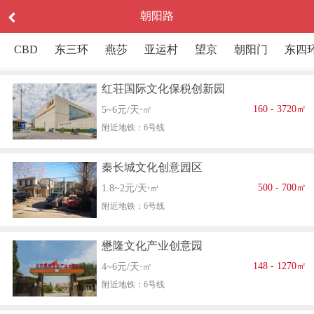
朝阳路
CBD
东三环
燕莎
亚运村
望京
朝阳门
东四
红荘国际文化保税创新园
160 - 3720㎡
5~6元/天⋅㎡
附近地铁：6号线
秦长城文化创意园区
500 - 700㎡
1.8~2元/天⋅㎡
附近地铁：6号线
懋隆文化产业创意园
148 - 1270㎡
4~6元/天⋅㎡
附近地铁：6号线