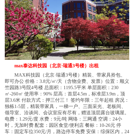
max泰达科技园（北京·瑞通3号楼）出租
MAX科技园（北京·瑞通3号楼）精装、带家具拎包、
即可办公 价格：3.8元/㎡/天（含物业费、发票）位置：顺义
竺园路3号院4号楼 总面积：1195.5平米 单层面积：230
㎡-260㎡ 使用率：90% 层高：首层4.5m，标准层3.9m，顶
层3.6米 付款方式：押三付三！ 签约年限：三年起租 房况：
独栋1-5层，精装带家具，一梯一户、三面采光、老板间、
领导室、洽谈间、会议室应有尽有，赠送顶层露台玻璃屋。
电费：1.29元/度 水费：9元/吨 网络：三网通 空调：24小
时，无加时费 配套：园区食堂/便利店 餐标：10-26元 停
车：固定车位350元/月，路边停车免费 安保：综保区内，24