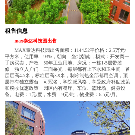
租售信息
max泰达科技园出售
MAX泰达科技园出售面积：1144.52平价格：2.5万元/
平方米，使用率：93%，朝向：坐北朝南，模式：开发商一
手房买卖，产权：50年工业用地。房况：一栋1-5层带装
修，独立入户门，三面采光，每层都有上下水和卫生间，首
层层高4.5米，标准层高3.9米，制冷制热全部都用空调，顶
层带有独立露台，可冠名，学院派风格，享受政府补贴政策
和税收优惠政策，园区内有餐厅、车位、篮球场、健身设
备。电费：1元/度，水费：9元/吨，物业费：6.5元/月。