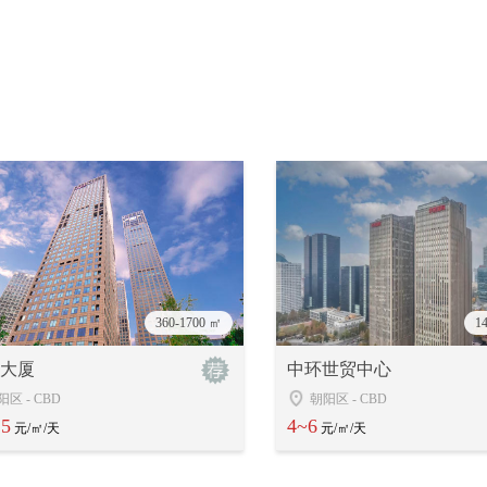
360-1700 ㎡
1
C大厦
中环世贸中心
阳区
-
CBD
朝阳区
-
CBD
15
4~6
元/㎡/天
元/㎡/天