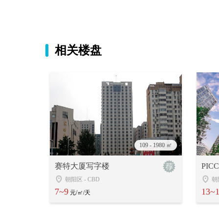
相关楼盘
109 - 1980 ㎡
赛特大厦写字楼
PIC
朝阳区
-
CBD
朝
7~9
13~
元/㎡/天