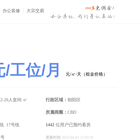
办公装修
大宗交易
元/工位/月
元/㎡⋅天（租金价格）
12-26人套间 ㎡
行政区域：
朝阳区
所属商圈：
CBD
线 17号线
1442
位用户已预约看房
1号
更新时间
2025-04-01 21:03:50