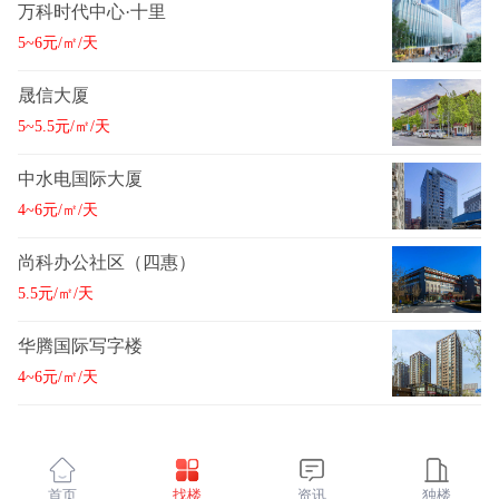
万科时代中心·十里
5~6元/㎡/天
晟信大厦
5~5.5元/㎡/天
中水电国际大厦
4~6元/㎡/天
尚科办公社区（四惠）
5.5元/㎡/天
华腾国际写字楼
4~6元/㎡/天
首页
找楼
资讯
独楼