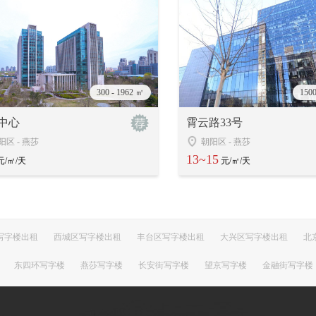
300 - 1962 ㎡
1500
中心
霄云路33号
阳区
-
燕莎
朝阳区
-
燕莎
13~15
元/㎡/天
元/㎡/天
写字楼出租
西城区写字楼出租
丰台区写字楼出租
大兴区写字楼出租
北
东四环写字楼
燕莎写字楼
长安街写字楼
望京写字楼
金融街写字楼