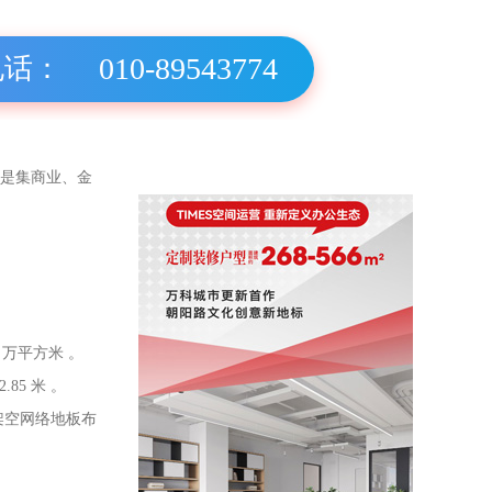
010-89543774
电话：
，是集商业、金
 万平方米 。
85 米 。
架空网络地板布