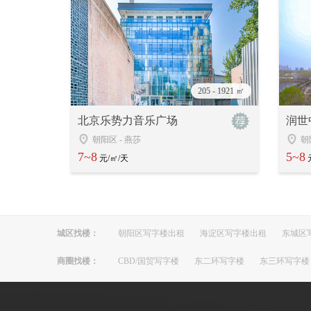
205 - 1921 ㎡
北京乐势力音乐广场
润世
朝阳区
-
燕莎
朝
7~8
5~8
元/㎡/天
城区找楼：
朝阳区写字楼出租
海淀区写字楼出租
东城区
商圈找楼：
CBD/国贸写字楼
东二环写字楼
东三环写字楼