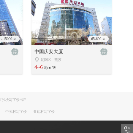
 - 15000 ㎡
65-600 ㎡
中国庆安大厦
朝阳区
-
燕莎
4~6
元/㎡/天
京独楼写字楼出租
中关村写字楼
亚运村写字楼