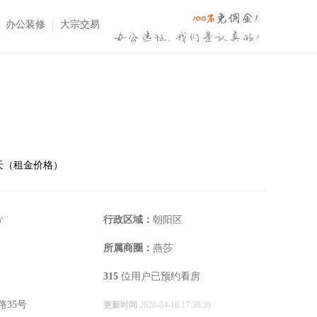
办公装修
大宗交易
⋅天（租金价格）
㎡
行政区域：
朝阳区
所属商圈：
燕莎
315
位用户已预约看房
路35号
更新时间
2026-04-18 17:38:39