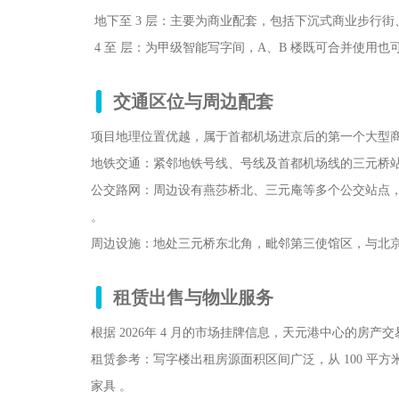
地下至 3 层：主要为商业配套，包括下沉式商业步行街
4 至 层：为甲级智能写字间，A、B 楼既可合并使用也可
交通区位与周边配套
项目地理位置优越，属于首都机场进京后的第一个大型
地铁交通：紧邻地铁号线、号线及首都机场线的三元桥站，距离
公交路网：周边设有燕莎桥北、三元庵等多个公交站点，途
。
周边设施：地处三元桥东北角，毗邻第三使馆区，与北京
租赁出售与物业服务
根据 2026年 4 月的市场挂牌信息，天元港中心的房
租赁参考：写字楼出租房源面积区间广泛，从 100 平方米
家具 。