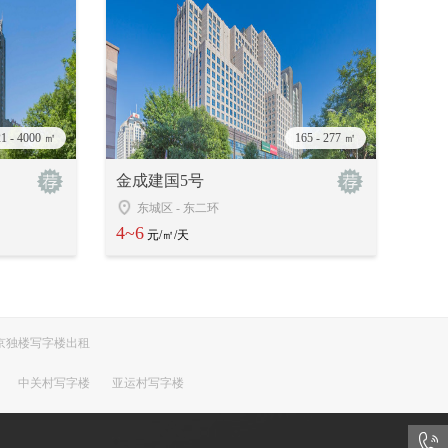
21 - 4000 ㎡
165 - 277 ㎡
金成建国5号
东城区
-
东二环
4~6
元/㎡/天
京独楼写字楼出租
中关村写字楼
亚运村写字楼