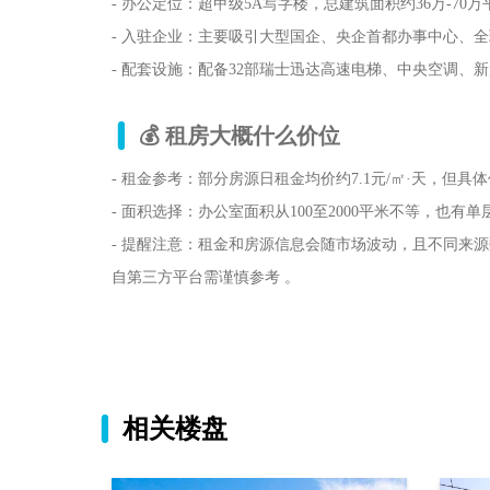
- 办公定位：超甲级5A写字楼，总建筑面积约36万-70万
- 入驻企业：主要吸引大型国企、央企首都办事中心、
- 配套设施：配备32部瑞士迅达高速电梯、中央空调、新风
💰 租房大概什么价位
- 租金参考：部分房源日租金均价约7.1元/㎡·天，但具
- 面积选择：办公室面积从100至2000平米不等，也有单层2
- 提醒注意：租金和房源信息会随市场波动，且不同来
自第三方平台需谨慎参考 。
相关楼盘