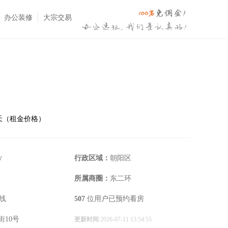
办公装修
大宗交易
⋅天（租金价格）
㎡
行政区域：
朝阳区
所属商圈：
东二环
线
507
位用户已预约看房
街10号
更新时间
2026-07-11 13:54:55