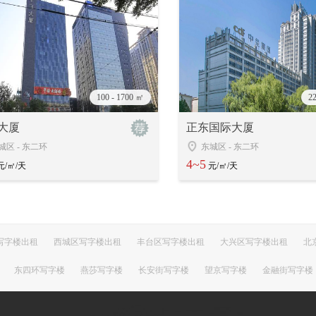
100 - 1700 ㎡
2
大厦
正东国际大厦
城区
-
东二环
东城区
-
东二环
4~5
元/㎡/天
元/㎡/天
写字楼出租
西城区写字楼出租
丰台区写字楼出租
大兴区写字楼出租
北
东四环写字楼
燕莎写字楼
长安街写字楼
望京写字楼
金融街写字楼