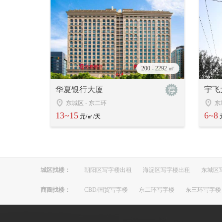
200 - 2292 ㎡
华夏银行大厦
宇飞
东城区
-
东二环
东
13~15
6~8
元/㎡/天
城区找楼：
朝阳区写字楼出租
海淀区写字楼出租
东城区
商圈找楼：
CBD/国贸写字楼
东二环写字楼
东三环写字楼