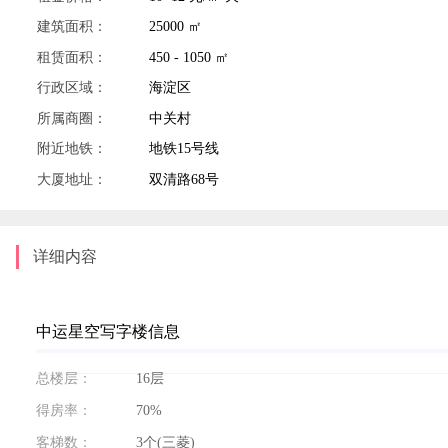
建筑面积：
25000 ㎡
租赁面积：
450 - 1050 ㎡
行政区域：
海淀区
所属商圈：
中关村
附近地铁：
地铁15号线
大厦地址：
双清路68号
详细内容
中运星空写字楼信息
总楼层：
16层
得房率：
70%
客梯数：
3个(三菱)