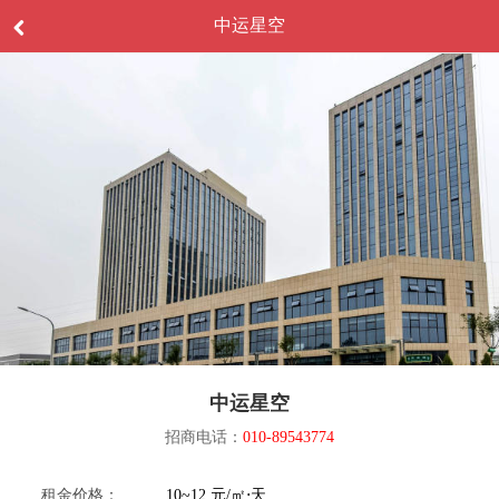
中运星空
中运星空
招商电话：
010-89543774
租金价格：
10~12 元/㎡⋅天