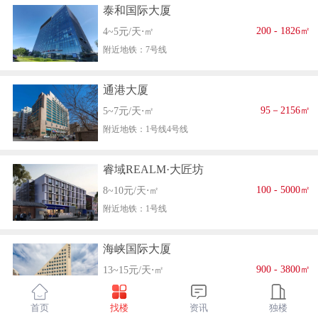
泰和国际大厦
200 - 1826㎡
4~5元/天⋅㎡
附近地铁：7号线
通港大厦
95－2156㎡
5~7元/天⋅㎡
附近地铁：1号线4号线
睿域REALM·大匠坊
100 - 5000㎡
8~10元/天⋅㎡
附近地铁：1号线
海峡国际大厦
900 - 3800㎡
13~15元/天⋅㎡
附近地铁：1号线
首页
找楼
资讯
独楼