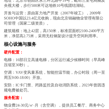
地址：北京市朝阳区东三环北路甲19号，毗邻三里屯商圈及
央视大楼，步行500米可达地铁10号线团结湖站。
开发与运营：原由富力地产开发（2007年竣工），2009年
SOHO中国以23.4亿元收购，现由北京锦融物业管理有限公
司管理（国家二级资质）。
建筑规模：地上42层，高150米，标准层面积2100-2400平方
米，净层高2.75米，采用无柱钢架设计提升空间利用率。
核心设施与服务
硬件配置：
电梯：16部日立高速电梯，分区运行减少候梯时间（早高峰
压缩至30秒）。
空调：VAV变风量系统，智能控温节能，办公时段（周一至
周五9:00-18:00）开放。
安防：IC卡门禁、闭路监控及自动消防系统，2023年曾因违
规电费被处罚。
服务配套：
物业费24-30元/㎡·月（含空调），提供员工餐厅、商务中心