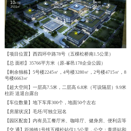
【项目位置】西四环中路78号（五棵松桥南1.5公里）
【总 面积】35766平方米（原-峯邑178企业公园）
【剩余独栋】5号楼2245㎡，4号楼3280㎡，2号楼4715㎡，8
号楼6663㎡
【超大空间】一层高7.5米，二层高 6.8米（可设隔层）9.9米
柱距 送退台露台
【车位数量】地下车库300个，地面50个左右
【房屋状况】毛坯/可独立冠名
【园区配套】内有员工餐厅米、咖啡厅、健身房、便利店等
【交 通】距地铁1号线五棵松站仅1.5公里，公交：青塔站和