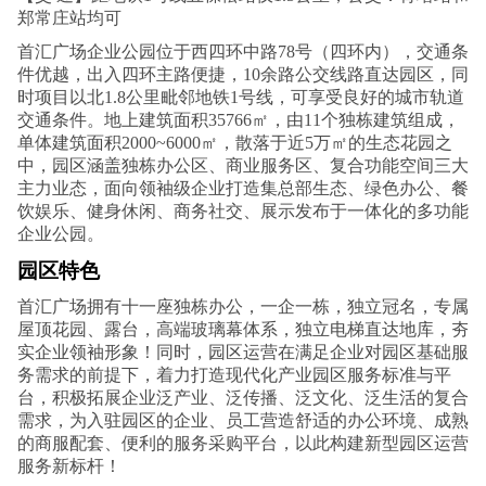
郑常庄站均可
首汇广场企业公园位于西四环中路78号（四环内），交通条
件优越，出入四环主路便捷，10余路公交线路直达园区，同
时项目以北1.8公里毗邻地铁1号线，可享受良好的城市轨道
交通条件。地上建筑面积35766㎡，由11个独栋建筑组成，
单体建筑面积2000~6000㎡，散落于近5万㎡的生态花园之
中，园区涵盖独栋办公区、商业服务区、复合功能空间三大
主力业态，面向领袖级企业打造集总部生态、绿色办公、餐
饮娱乐、健身休闲、商务社交、展示发布于一体化的多功能
企业公园。
园区特色
首汇广场拥有十一座独栋办公，一企一栋，独立冠名，专属
屋顶花园、露台，高端玻璃幕体系，独立电梯直达地库，夯
实企业领袖形象！同时，园区运营在满足企业对园区基础服
务需求的前提下，着力打造现代化产业园区服务标准与平
台，积极拓展企业泛产业、泛传播、泛文化、泛生活的复合
需求，为入驻园区的企业、员工营造舒适的办公环境、成熟
的商服配套、便利的服务采购平台，以此构建新型园区运营
服务新标杆！