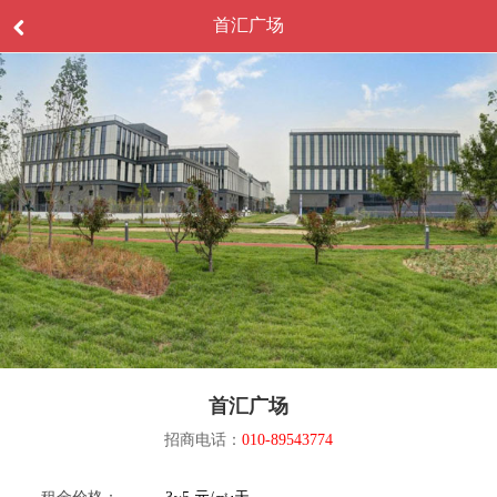
首汇广场
首汇广场
招商电话：
010-89543774
租金价格：
3~5 元/㎡⋅天