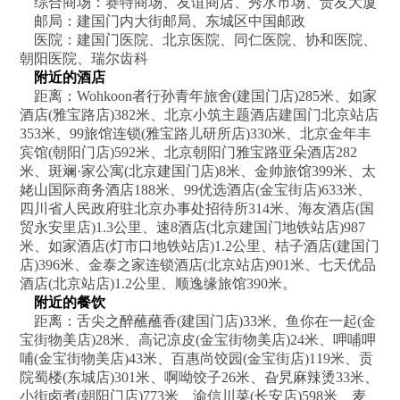
综合商场：赛特商场、友谊商店、秀水市场、贵友大厦
邮局：建国门内大街邮局、东城区中国邮政
医院：建国门医院、北京医院、同仁医院、协和医院、
朝阳医院、瑞尔齿科
附近的酒店
距离：Wohkoon者行孙青年旅舍(建国门店)285米、如家
酒店(雅宝路店)382米、北京小筑主题酒店建国门北京站店
353米、99旅馆连锁(雅宝路儿研所店)330米、北京金年丰
宾馆(朝阳门店)592米、北京朝阳门雅宝路亚朵酒店282
米、斑斓·家公寓(北京建国门店)8米、金帅旅馆399米、太
姥山国际商务酒店188米、99优选酒店(金宝街店)633米、
四川省人民政府驻北京办事处招待所314米、海友酒店(国
贸永安里店)1.3公里、速8酒店(北京建国门地铁站店)987
米、如家酒店(灯市口地铁站店)1.2公里、桔子酒店(建国门
店)396米、金泰之家连锁酒店(北京站店)901米、七天优品
酒店(北京站店)1.2公里、顺逸缘旅馆390米。
附近的餐饮
距离：舌尖之醉蘸蘸香(建国门店)33米、鱼你在一起(金
宝街物美店)28米、高记凉皮(金宝街物美店)24米、呷哺呷
哺(金宝街物美店)43米、百惠尚饺园(金宝街店)119米、贡
院蜀楼(东城店)301米、啊呦饺子26米、旮旯麻辣烫33米、
小街卤煮(朝阳门店)773米、渝信川菜(长安店)598米、麦