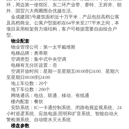
环，周边第一使馆区、东二环产业带、赛特、王府井、朝
外、国贸六大商圈围合优越生活。
金成建国5号建筑面积近十万平米，产品包括高档公寓
及高档商业。公寓户型面积在64平米至277平米之间，本
项目采用框架剪力墙结构，客户可根据需要自由组合户
型。
物业配套
物业管理公司：第一太平戴维斯
电梯品牌：奥蒂斯
空调类型：集中式中央空调
电梯有无分区设置：否
空调开放时间：星期一至星期五00:00到24:00、星期六
至星期日00:00到24:00
地上车位数：20个
地下车位数：200个
网络通讯：电信、联通、移动、有线通
楼内配套：餐饮
安防系统：IC一卡通控制系统、闭路电视监视系统、24
小时巡逻系统、应急电源,照明和扩音系统、智能自动火
警检测系统、自动喷水灭火系统
楼盘参数