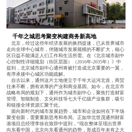
千年之城思考聚变构建商务新高地
北京，经过这些年经济发展的换挡提速，已从世界城市
走向全球中心城市，伴随城市发展规模的不断扩大，核心
区日益不能满足人们工作和生活所需。在《北京城市副中
心控制性详细规划（街区层面）（2016年-2035年）》中
提到，北京城市副中心通州将被打造成北京重要的一翼，
有序承接中心城区功能疏解。
自古以来，通州这片土地便立于千年大运河北首，商贸
往来不断，拥有浓厚的产业和商业基因。如今，在北京市
战略布局的规划下，通州作为城市副中心，聚焦打造财富
管理、智能制造、文化科技等七大千亿级产业集群，吸引
和链接全球资源汇聚于此。
面向新时代的城市发展趋势，城市和企业如何在下半场
聚变创新，需要重新思考和布局。正如华北世茂通州财富
港项目总经理李徐在致辞中提到，“现在整体呈现出世界
向东看中国，北京向东看通州的趋势，形成百年未有之大