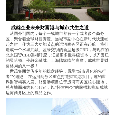
成就企业未来财富港与城市共生之道
从国外到国内，每个一线城市都有一个或者多个商务
区，聚合着全球财智资源。当城市副中心在新时代快速崛
起之时，作为三大功能节点的运河商务区正在起航，将打
造成一个水城共融、蓝绿交织的新型超级CBD，与现在的
北京国贸CBD遥相呼应，汇聚更多世界级资本，以齐誉纽
约曼哈顿、伦敦金融城、上海陆家嘴的高度，成就世界财
富格局的又一极！
世茂集团凭借多年的操盘经验，秉承“城市进化的先行
者”的理念，在运河商务区重点打造财富港项目，邀约世
界财智精英入席。财富港项目位于运河商务区核心腹地，
总占地面积约104517㎡，以“怀古融今”的胸襟和抱负成就
运河商务区上的孤品之作。