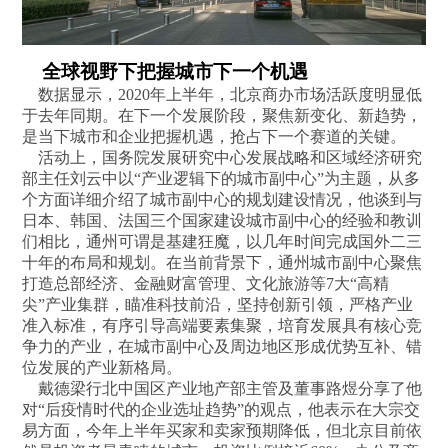
全球视野下把握城市下一个机遇
数据显示，2020年上半年，北京商办市场活跃度明显低
于去年同期。在下一个发展阶段，聚焦新变化、新趋势，
是当下城市和企业把握机遇，抢占下一个赛道的关键。
活动上，国务院发展研究中心发展战略和区域经济研究
部主任刘云中以“产业逻辑下的城市副中心”为主题，从多
个方面详细介绍了城市副中心的规划建设情况，他谈到与
日本、韩国、法国三个国家建设城市副中心的经验和教训
们相比，通州可谓是基建狂魔，以几年时间完成国外二三
十年的布局和规划。在当前背景下，通州城市副中心聚焦
打造总部经济、金融财富管理、文化旅游等7大“高精
尖”产业集群，瞄准科技前沿，坚持创新引领，严格产业
准入标准，有序引导高端要素集聚，培育发展具有核心竞
争力的产业，在城市副中心及周边地区形成优势互补、错
位发展的产业新格局。
戴德梁行北中国区产业地产部主管及董事路煜分享了他
对“后疫情时代的企业选址趋势”的观点，他表示在大宗交
易方面，今年上半年买家和卖家预期降低，但北京目前依