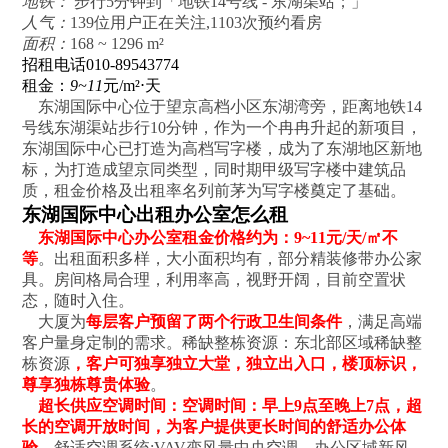
地铁：
步行5分钟到「地铁14号线 - 东湖渠站；」
人气：
139位用户正在关注,1103次预约看房
面积：
168 ~ 1296 m²
招租电话
010-89543774
租金：
9~11
元/m²⋅天
东湖国际中心位于望京高档小区东湖湾旁，距离地铁14
号线东湖渠站步行10分钟，作为一个冉冉升起的新项目，
东湖国际中心已打造为高档写字楼，成为了东湖地区新地
标，为打造成望京同类型，同时期甲级写字楼中建筑品
质，租金价格及出租率名列前茅为写字楼奠定了基础。
东湖国际中心出租办公室怎么租
东湖国际中心办公室租金价格约为：9~11元/天/㎡不
等
。出租面积多样，大小面积均有，部分精装修带办公家
具。房间格局合理，利用率高，视野开阔，目前空置状
态，随时入住。
大厦为
每层客户预留了两个行政卫生间条件
，满足高端
客户量身定制的需求。稀缺整栋资源：东北部区域稀缺整
栋资源
，客户可独享独立大堂，独立出入口，楼顶标识，
尊享独栋尊贵体验
。
超长供应空调时间：空调时间：早上9点至晚上7点，超
长的空调开放时间，为客户提供更长时间的舒适办公体
验。
舒适空调系统:VAV变风量中央空调，办公区域新风