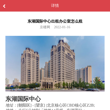
详情
东湖国际中心出租办公室怎么租
京楼网 2022-01-16
东湖国际中心
地址：
[
朝阳区
] - [
望京
]
|
北京核心区CBD核心区Z2B;