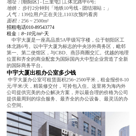
地址：
[
朝阳区
] - [
三里屯
]
|
工体北路甲6号;
地铁：
步行2分钟到「地铁10号线 - 团结湖站；」
人气：
139位用户正在关注,1103次预约看房
面积：
256 ~ 2500m²
招租电话
010-89543774
租金：
8~10
元/m²⋅天
中宇大厦是一座高品质5A甲级写字楼，位于朝阳区工
体北路6号。以中宇大厦为标志的中央涉外商务区，毗邻
第一、第二使馆区，与CBD、燕莎商圈交汇。优越的地理
位置和齐全的商业配套为国际国内大中型企业营造了全新
的国际商务平台。
中宇大厦出租办公室多少钱
中宇大厦办公室可租赁面积256~2500平米，租金报价8-10
元/平米/天，精装修交付，可拎包入住。这里将为海内外
公司提供完美的办公解决方案，并以最合理的价格为公司
提供最周到的综合服务、最齐全的办公设备、最灵活的办
公空间。