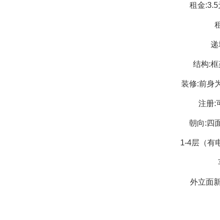
租金:3.
租
递
结构:
装修:前身
注册:
朝向:四
1-4层（
外立面