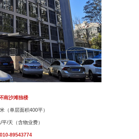
环南沙滩独楼
平米（单层面积400平）
元/平/天（含物业费）
10-89543774