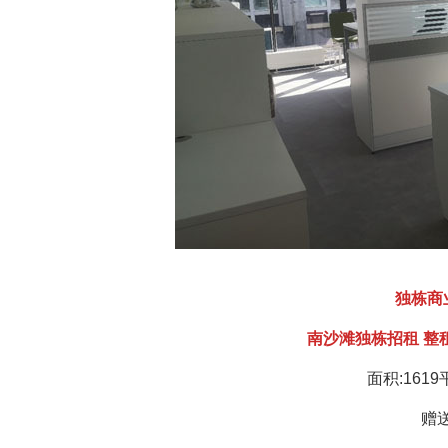
独栋商
南沙滩独栋招租 整
面积:161
赠送