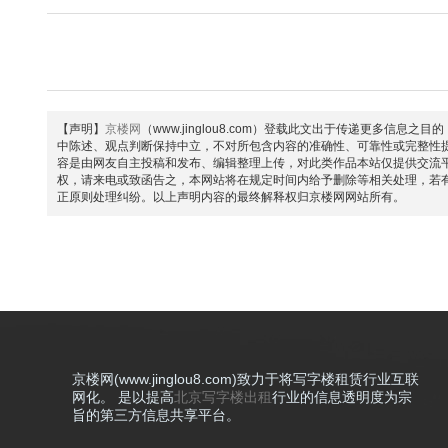
【声明】
京楼网
（www.jinglou8.com）登载此文出于传递更多
中陈述、观点判断保持中立，不对所包含内容的准确性、可靠性或完整性
容是由网友自主投稿和发布、编辑整理上传，对此类作品本站仅提供交流
权，请来电或致函告之，本网站将在规定时间内给予删除等相关处理，若
正原则处理纠纷。以上声明内容的最终解释权归京楼网网站所有。
京楼网(www.jinglou8.com)致力于将写字楼租赁行业互联
网化。 是以提高
北京写字楼出租
行业的信息透明度为宗
旨的第三方信息共享平台。