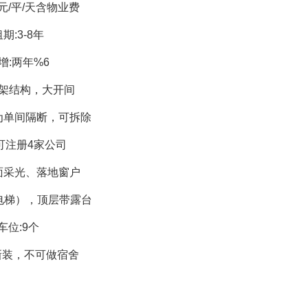
5元/平/天含物业费
期:3-8年
增:两年%6
框架结构，大开间
为单间隔断，可拆除
可注册4家公司
面采光、落地窗户
有电梯），顶层带露台
车位:9个
新装，不可做宿舍