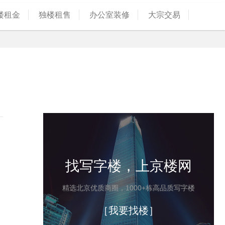
楼租金
独楼租售
办公室装修
大宗交易
找写字楼，上京楼网
精选北京优质商圈，1000+栋高品质写字楼
［我要找楼］