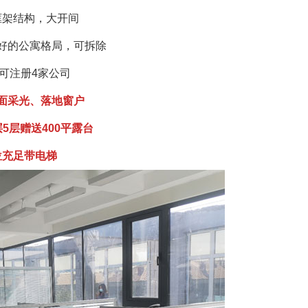
框架结构，大开间
好的公寓格局，可拆除
可注册4家公司
面采光、落地窗户
层5层赠送400平露台
位充足带电梯