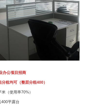
业办公项目招商
租分租均可（整层分租400）
9平米（使用率70%）
400平露台