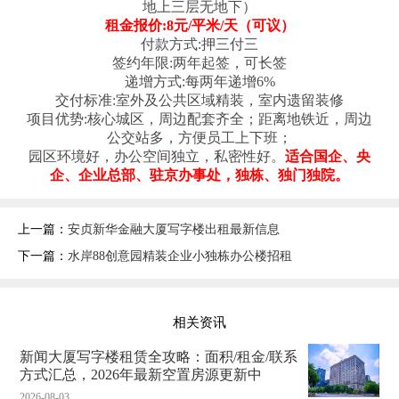
地上三层无地下）
租金报价:8元/平米/天（可议）
付款方式:押三付三
签约年限:两年起签，可长签
递增方式:每两年递增6%
交付标准:室外及公共区域精装，室内遗留装修
项目优势:核心城区，周边配套齐全；距离地铁近，周边
公交站多，方便员工上下班；
园区环境好，办公空间独立，私密性好。
适合国企、央
企、企业总部、驻京办事处，独栋、独门独院。
上一篇：
安贞新华金融大厦写字楼出租最新信息
下一篇：
水岸88创意园精装企业小独栋办公楼招租
相关资讯
新闻大厦写字楼租赁全攻略：面积/租金/联系
方式汇总，2026年最新空置房源更新中
2026-08-03