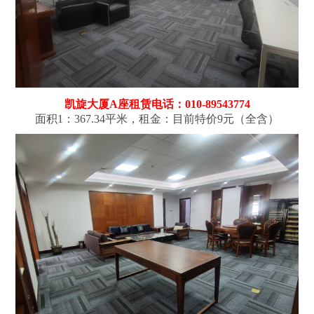
凯旋大厦A座租赁电话：010-89543774
面积1：367.34平米，租金：目前特价9元（全含）