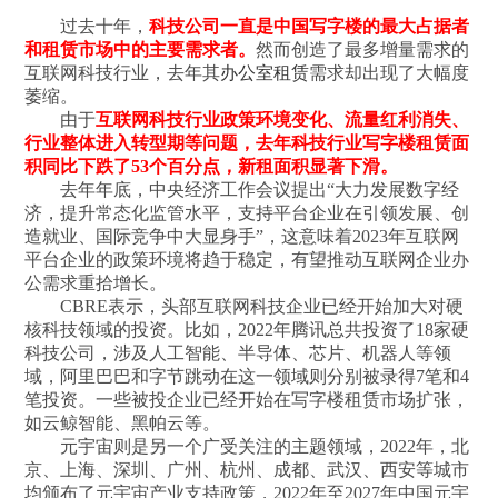
过去十年，
科技公司一直是中国写字楼的最大占据者
和租赁市场中的主要需求者。
然而创造了最多增量需求的
互联网科技行业，去年其
办公室租赁
需求却出现了大幅度
萎缩。
由于
互联网科技行业政策环境变化、流量红利消失、
行业整体进入转型期等问题，去年科技行业写字楼租赁面
积同比下跌了53个百分点，新租面积显著下滑。
去年年底，中央经济工作会议提出“大力发展数字经
济，提升常态化监管水平，支持平台企业在引领发展、创
造就业、国际竞争中大显身手”，这意味着2023年互联网
平台企业的政策环境将趋于稳定，有望推动互联网企业办
公需求重拾增长。
CBRE表示，头部互联网科技企业已经开始加大对硬
核科技领域的投资。比如，2022年腾讯总共投资了18家硬
科技公司，涉及人工智能、半导体、芯片、机器人等领
域，阿里巴巴和字节跳动在这一领域则分别被录得7笔和4
笔投资。一些被投企业已经开始在写字楼租赁市场扩张，
如云鲸智能、黑帕云等。
元宇宙则是另一个广受关注的主题领域，2022年，北
京、上海、深圳、广州、杭州、成都、武汉、西安等城市
均颁布了元宇宙产业支持政策，2022年至2027年中国元宇