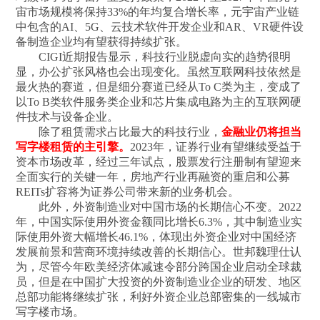
宙市场规模将保持33%的年均复合增长率，元宇宙产业链
中包含的AI、5G、云技术软件开发企业和AR、VR硬件设
备制造企业均有望获得持续扩张。
CIGI近期报告显示，科技行业脱虚向实的趋势很明
显，办公扩张风格也会出现变化。虽然互联网科技依然是
最火热的赛道，但是细分赛道已经从To C类为主，变成了
以To B类软件服务类企业和芯片集成电路为主的互联网硬
件技术与设备企业。
除了租赁需求占比最大的科技行业，
金融业仍将担当
写字楼租赁的主引擎。
2023年，证券行业有望继续受益于
资本市场改革，经过三年试点，股票发行注册制有望迎来
全面实行的关键一年，房地产行业再融资的重启和公募
REITs扩容将为证券公司带来新的业务机会。
此外，外资制造业对中国市场的长期信心不变。2022
年，中国实际使用外资金额同比增长6.3%，其中制造业实
际使用外资大幅增长46.1%，体现出外资企业对中国经济
发展前景和营商环境持续改善的长期信心。世邦魏理仕认
为，尽管今年欧美经济体减速令部分跨国企业启动全球裁
员，但是在中国扩大投资的外资制造业企业的研发、地区
总部功能将继续扩张，利好外资企业总部密集的一线城市
写字楼市场。