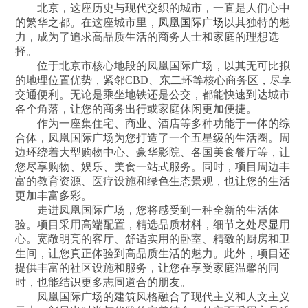
北京，这座历史与现代交织的城市，一直是人们心中
的繁华之都。在这座城市里，
凤凰国际广场
以其独特的魅
力，成为了追求高品质生活的商务人士和家庭的理想选
择。
位于北京市核心地段的凤凰国际广场，以其无可比拟
的地理位置优势，紧邻CBD、东二环等核心商务区，尽享
交通便利。无论是乘坐地铁还是公交，都能快速到达城市
各个角落，让您的商务出行或家庭休闲更加便捷。
作为一座集住宅、商业、酒店等多种功能于一体的综
合体，凤凰国际广场为您打造了一个五星级的生活圈。周
边环绕着大型购物中心、豪华影院、各国美食餐厅等，让
您尽享购物、娱乐、美食一站式服务。同时，项目周边丰
富的教育资源、医疗设施和绿色生态景观，也让您的生活
更加丰富多彩。
走进凤凰国际广场，您将感受到一种全新的生活体
验。项目采用高端配置，精选品质材料，细节之处尽显用
心。宽敞明亮的客厅、舒适实用的卧室、精致的厨房和卫
生间，让您真正体验到高品质生活的魅力。此外，项目还
提供丰富的社区设施和服务，让您在享受家庭温馨的同
时，也能结识更多志同道合的朋友。
凤凰国际广场的建筑风格融合了现代主义和人文主义