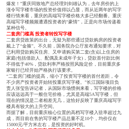
爆发！”重庆同致地产总经理刘剑雄认为，去年房价的上
涨令写字楼市场的投资价值得以凸显，而从近两年的写字
楼行情来看，重庆的高端写字楼价格大多已经翻番。重庆
高端写字楼频频遭遇投资者的“豪情”，正是向市场传递着
某种信号。
二套房门槛高 投资者转投写字楼
二套房贷政策的出台，无疑为那些通过贷款购房的投资者
戴上了“金箍”。不久前，国务院办公厅发布通知要求，对
已利用贷款购买住房、又申请购买第二套(含)以上住房的
家庭(包括借款人、配偶及未成年子女)，贷款首付款比例
不得低于40%，贷款利率严格按照风险定价，目前重庆多
家银行已经开始严格执行该要求。
“二套房门槛的提高，缩小了投资写字楼的首付差距，令
不少房产投资者开始转投重庆写字楼。”长江国际项目负
责人张玺告诉记者，从国际市场惯例来看，写字楼的价格
应该远远高于一般住宅价格，尤其是高端5A写字楼，但
现在的情况是二者相差无几，这恰好反映了重庆高端写字
楼具有较大的上升空间。
而据了解，目前重庆核心位置的高档写字楼入驻率超过九
成，而目前在售的写字楼产品总量不足10个，均价仅在
15000元/平方米左右，是投资的好时机。