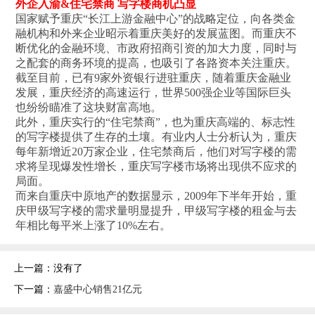
外企入渝&住宅禁商 写字楼商机凸显
国家赋予重庆“长江上游金融中心”的战略定位，向各类金
融机构和外来企业昭示着重庆美好的发展蓝图。而重庆不
断优化的金融环境、市政府招商引资的加大力度，同时与
之配套的商务环境的提高，也吸引了各路资本关注重庆。
截至目前，已有9家外资银行进驻重庆，随着重庆金融业
发展，重庆经济的高速运行，世界500强企业等国际巨头
也纷纷瞄准了这块财富高地。
此外，重庆实行的“住宅禁商”，也为重庆高端的、标志性
的写字楼提供了生存的土壤。有业内人士分析认为，重庆
每年新增近20万家企业，住宅禁商后，他们对写字楼的需
求将呈现爆发性增长，重庆写字楼市场将出现供不应求的
局面。
而来自重庆中原地产的数据显示，2009年下半年开始，重
庆甲级写字楼的需求量明显提升，甲级写字楼的租金与去
年相比每平米上涨了10%左右。
上一篇：没有了
下一篇：
嘉盛中心销售21亿元