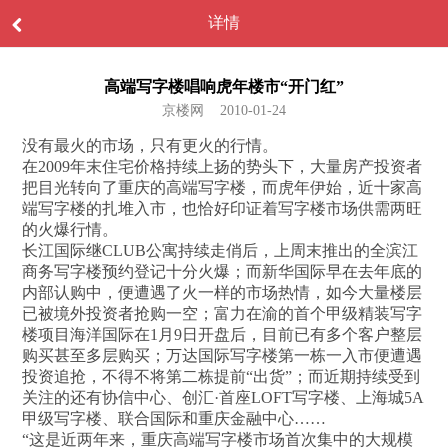
详情
高端写字楼唱响虎年楼市“开门红”
京楼网 2010-01-24
没有最火的市场，只有更火的行情。
在2009年末住宅价格持续上扬的势头下，大量房产投资者
把目光转向了重庆的高端写字楼，而虎年伊始，近十家高
端写字楼的扎堆入市，也恰好印证着写字楼市场供需两旺
的火爆行情。
长江国际继CLUB公寓持续走俏后，上周末推出的全滨江
商务写字楼预约登记十分火爆；而新华国际早在去年底的
内部认购中，便遭遇了火一样的市场热情，如今大量楼层
已被境外投资者抢购一空；富力在渝的首个甲级精装写字
楼项目海洋国际在1月9日开盘后，目前已有多个客户整层
购买甚至多层购买；万达国际写字楼第一栋一入市便遭遇
投资追抢，不得不将第二栋提前“出货”；而近期持续受到
关注的还有协信中心、创汇·首座LOFT写字楼、上海城5A
甲级写字楼、联合国际和重庆金融中心……
“这是近两年来，重庆高端写字楼市场首次集中的大规模